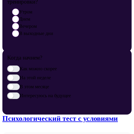
тренировки?
Утром
Днем
Вечером
В выходные дни
Когда начнем?
Как можно скорее
На этой неделе
В этом месяце
Интересуюсь на будущее
Психологический тест с условиями