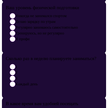
Ваш уровень физической подготовки
Никогда не занимался спортом
Делаю зарядку по утрам
Регулярно занимаюсь самостоятельно
Тренируюсь, но не регулярно
Я профи
Сколько раз в неделю планируете заниматься?
1
2
3
Каждый день
В какое время вам удобней посещать