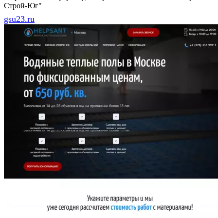
Строй-Юг"
gsu23.ru