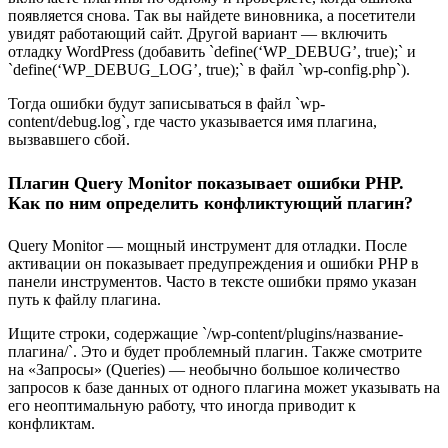
появляется снова. Так вы найдете виновника, а посетители
увидят работающий сайт. Другой вариант — включить
отладку WordPress (добавить `define(‘WP_DEBUG’, true);` и
`define(‘WP_DEBUG_LOG’, true);` в файл `wp-config.php`).
Тогда ошибки будут записываться в файл `wp-
content/debug.log`, где часто указывается имя плагина,
вызвавшего сбой.
Плагин Query Monitor показывает ошибки PHP.
Как по ним определить конфликтующий плагин?
Query Monitor — мощный инструмент для отладки. После
активации он показывает предупреждения и ошибки PHP в
панели инструментов. Часто в тексте ошибки прямо указан
путь к файлу плагина.
Ищите строки, содержащие `/wp-content/plugins/название-
плагина/`. Это и будет проблемный плагин. Также смотрите
на «Запросы» (Queries) — необычно большое количество
запросов к базе данных от одного плагина может указывать на
его неоптимальную работу, что иногда приводит к
конфликтам.