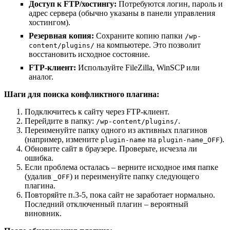
Доступ к FTP/хостингу:
Потребуются логин, пароль и
адрес сервера (обычно указаны в панели управления
хостингом).
Резервная копия:
Сохраните копию папки
/wp-
на компьютере. Это позволит
content/plugins/
восстановить исходное состояние.
FTP-клиент:
Используйте FileZilla, WinSCP или
аналог.
Шаги для поиска конфликтного плагина:
Подключитесь к сайту через FTP-клиент.
Перейдите в папку:
.
/wp-content/plugins/
Переименуйте папку одного из активных плагинов
(например, измените
на
).
plugin-name
plugin-name_OFF
Обновите сайт в браузере. Проверьте, исчезла ли
ошибка.
Если проблема осталась – верните исходное имя папке
(удалив
) и переименуйте папку следующего
_OFF
плагина.
Повторяйте п.3-5, пока сайт не заработает нормально.
Последний отключенный плагин – вероятный
виновник.