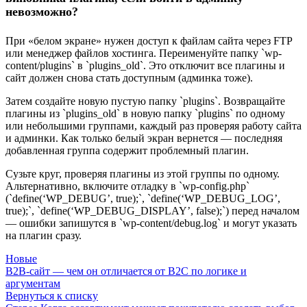
невозможно?
При «белом экране» нужен доступ к файлам сайта через FTP
или менеджер файлов хостинга. Переименуйте папку `wp-
content/plugins` в `plugins_old`. Это отключит все плагины и
сайт должен снова стать доступным (админка тоже).
Затем создайте новую пустую папку `plugins`. Возвращайте
плагины из `plugins_old` в новую папку `plugins` по одному
или небольшими группами, каждый раз проверяя работу сайта
и админки. Как только белый экран вернется — последняя
добавленная группа содержит проблемный плагин.
Сузьте круг, проверяя плагины из этой группы по одному.
Альтернативно, включите отладку в `wp-config.php`
(`define(‘WP_DEBUG’, true);`, `define(‘WP_DEBUG_LOG’,
true);`, `define(‘WP_DEBUG_DISPLAY’, false);`) перед началом
— ошибки запишутся в `wp-content/debug.log` и могут указать
на плагин сразу.
Новые
B2B-сайт — чем он отличается от B2C по логике и
аргументам
Вернуться к списку