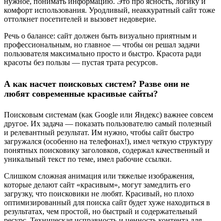
нужное, понимать информацию. Это про ясность, логику и
комфорт использования. Уродливый, неаккуратный сайт тоже
оттолкнет посетителей и вызовет недоверие.
Речь о балансе: сайт должен быть визуально приятным и
профессиональным, но главное — чтобы он решал задачи
пользователя максимально просто и быстро. Красота ради
красоты без пользы — пустая трата ресурсов.
А как насчет поисковых систем? Разве они не
любят современные красивые сайты?
Поисковым системам (как Google или Яндекс) важнее совсем
другое. Их задача — показать пользователю самый полезный
и релевантный результат. Им нужно, чтобы сайт быстро
загружался (особенно на телефонах!), имел четкую структуру
понятных поисковику заголовков, содержал качественный и
уникальный текст по теме, имел рабочие ссылки.
Слишком сложная анимация или тяжелые изображения,
которые делают сайт «красивым», могут замедлить его
загрузку, что поисковики не любят. Красивый, но плохо
оптимизированный для поиска сайт будет хуже находиться в
результатах, чем простой, но быстрый и содержательный
ресурс. Техническая исправность и ценность контента для