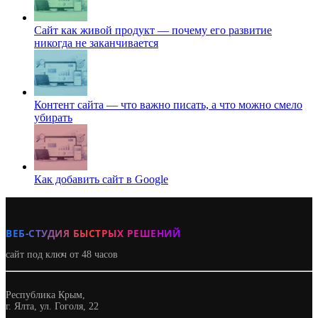
Сайт как живой продукт — почему его развитие
никогда не заканчивается
Контент сайта — что важно писать, а что можно смело
убирать
Как добавить сайт в Google
ВЕБ-СТУДИЯ БЫСТРЫХ РЕШЕНИЙ
сайт под ключ от 48 часов
Республика Крым,
г. Ялта, ул. Гоголя, 22