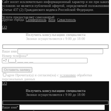
Сайт носит исключительно информационный характер и ни при каких
условиях не является публичной офертой, определяемой положениями
Статьи 437 (2) Гражданского кодекса Российской Федерации.
Услуги предоставляет самозанятый
Другие города:
Симферополь
Ялта
Севастополь
GO
Получить консультацию специалиста
Звонки осуществляются с 9:00 до 18:00
Ваше имя
Номер телефона*
agree
Прочитал(а) и согласен(на) с
условиями
обработки
персональных данных
GO
Получить консультацию специалиста
Звонки осуществляются с 9:00 до 18:00
Ваше имя*