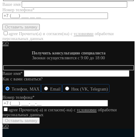
Ваше имя
Номер телефона*
agree
Прочитал(а) и согласен(на) с
условиями
обработки
персональных данных
GO
Получить консультацию специалиста
Звонки осуществляются с 9:00 до 18:00
Ваше имя*
Как с вами связаться?
Телефон, MAX
Email
Ник (VK, Telegram)
Номер телефона*
agree
Прочитал(-а) и согласен(-на) с
условиями
обработки
персональных данных
GO