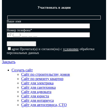
Участвовать в акции
Ваше имя
Номер телефона*
agree
Прочитал(а) и согласен(на) с
условиями
обработки
персональных данных
Закрыть
Создать сайт
Сайт по строительству домов
Сайт по ремонту квартир
Сайт для электрика
Сайт для сантехника
Сайт для адвоката
Сайт для юриста
Сайт для нотариуса
Сайт для автосервиса, СТО